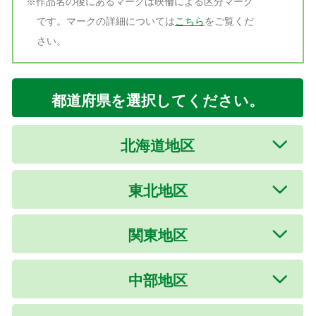
※作品名の後にあるマークは映倫による区分マーク
です。マークの詳細については
こちら
をご覧くだ
本作品の音声ガイド・日本語字幕は、『HELLO! MOVIE』方式を採用しています。
さい。
【音声ガイド付き上映】：2025年2月21日(金)
【字幕ガイド付き上映】：2025年2月21日(金)
※上記の日程以前にはご利用いただけませんので、ご注意ください。
●音声ガイドは、専用アプリをインストールしたスマートフォン・iPod touch
都道府県を選択してください。
等の携帯端末をお持ちの方はどなたでも、全ての上映劇場、上映回にて、音
声ガイド付きで映画をお楽しみいただけます。
●日本語字幕は、字幕表示用のメガネ機器に『HELLO! MOVIE』アプリをダ
ウンロードし、専用マイクをつけてお持ちいただければ、全ての上映劇場、
北海道地区
上映回にて、日本語字幕付きで映画をお楽しみいただけます。
●専用メガネ機器については、一部の劇場で貸出しを実施しております。貸
出し劇場は「
映画みにいこ！
」HPよりご確認ください。お貸出しには事前の
東北地区
ご予約が必要になります。
●アプリをダウンロード後は、事前に動作確認をお願いします。『HELLO!
MOVIE』アプリのTOP画面にて「動作確認」ができます。
関東地区
※TOP画面に「動作確認」がない場合はアプリのアップデートをお願いいた
します。
●『HELLO! MOVIE』の詳しい説明、及び動作確認は
こちら
まで。
中部地区
●なお、スクリーンに字幕を表示する日本語字幕付き上映につきましても、
別途一部劇場にて実施予定です。