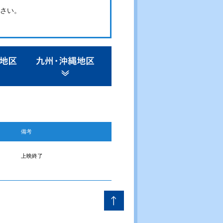
さい。
備考
上映終了