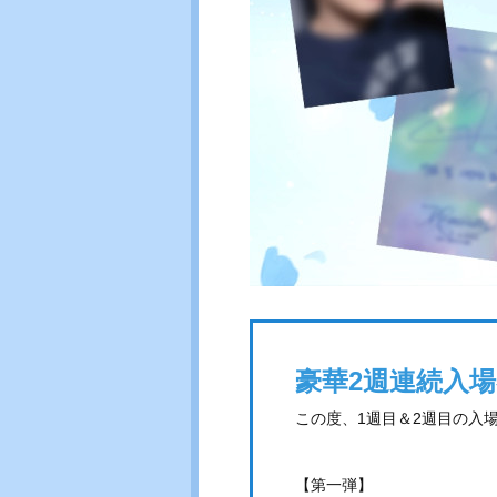
豪華2週連続入
この度、1週目＆2週目の入
【第一弾】