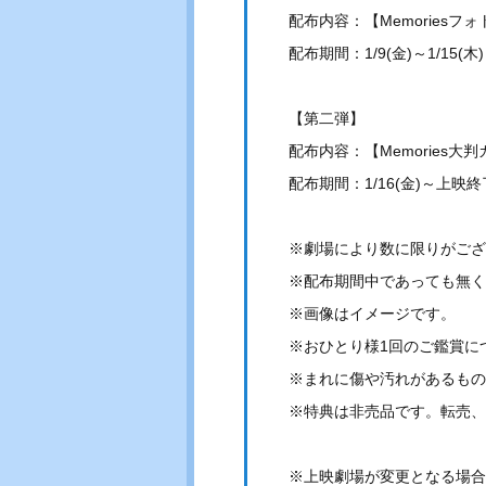
配布内容：【Memoriesフ
配布期間：1/9(金)～1/15(木)
【第二弾】
配布内容：【Memories大
配布期間：1/16(金)～上映
※劇場により数に限りがござ
※配布期間中であっても無く
※画像はイメージです。
※おひとり様1回のご鑑賞に
※まれに傷や汚れがあるもの
※特典は非売品です。転売、
※上映劇場が変更となる場合