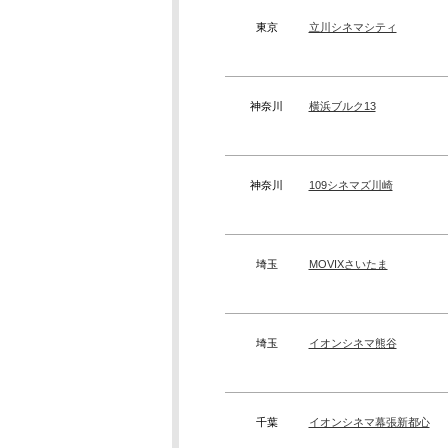
東京
立川シネマシティ
神奈川
横浜ブルク13
神奈川
109シネマズ川崎
埼玉
MOVIXさいたま
埼玉
イオンシネマ熊谷
千葉
イオンシネマ幕張新都心