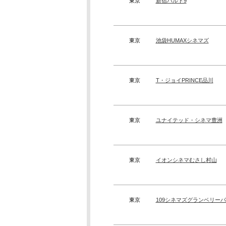
東京
新宿バルト9
東京
池袋HUMAXシネマズ
東京
T・ジョイPRINCE品川
東京
ユナイテッド・シネマ豊洲
東京
イオンシネマむさし村山
東京
109シネマズグランベリー