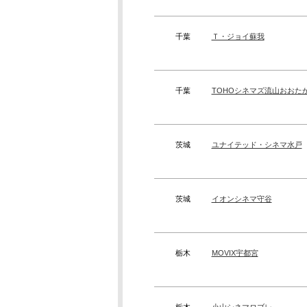
千葉
Ｔ・ジョイ蘇我
千葉
TOHOシネマズ流山おおた
茨城
ユナイテッド・シネマ水戸
茨城
イオンシネマ守谷
栃木
MOVIX宇都宮