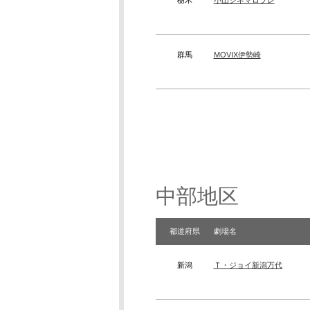
栃木
小山シネマロブレ
群馬
MOVIX伊勢崎
中部地区
都道府県
劇場名
新潟
Ｔ・ジョイ新潟万代