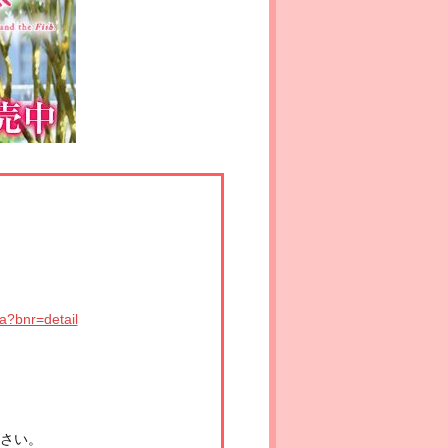
ra?bnr=detail
さい。