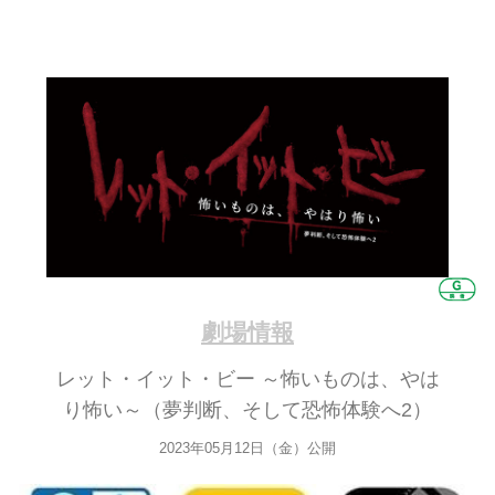
劇場情報
レット・イット・ビー ～怖いものは、やは
り怖い～（夢判断、そして恐怖体験へ2）
2023年05月12日（金）公開