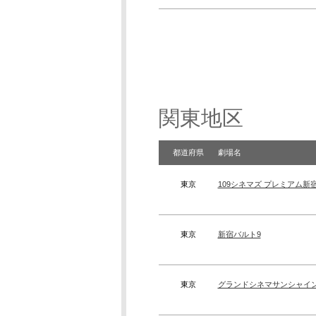
関東地区
都道府県
劇場名
東京
109シネマズ プレミアム新
東京
新宿バルト9
東京
グランドシネマサンシャイン