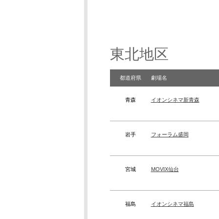
東北地区
都道府県
劇場名
青森
イオンシネマ新青森
岩手
フォーラム盛岡
宮城
MOVIX仙台
福島
イオンシネマ福島