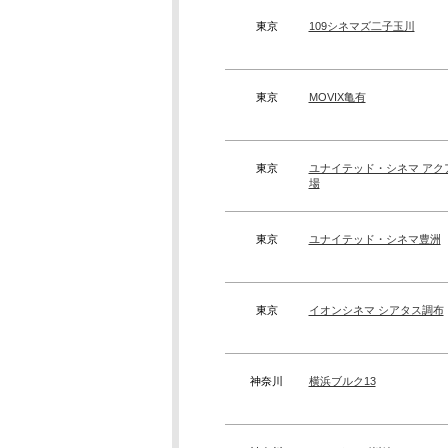
東京
109シネマズ二子玉川
東京
MOVIX亀有
東京
ユナイテッド・シネマ アク
場
東京
ユナイテッド・シネマ豊洲
東京
イオンシネマ シアタス調布
神奈川
横浜ブルク13