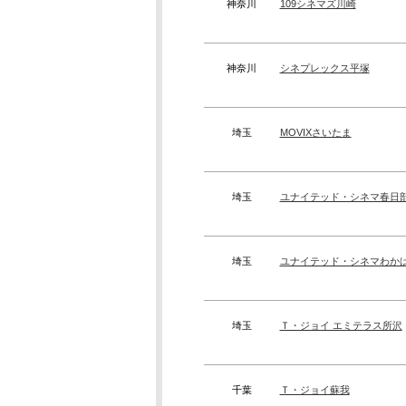
神奈川
109シネマズ川崎
神奈川
シネプレックス平塚
埼玉
MOVIXさいたま
埼玉
ユナイテッド・シネマ春日
埼玉
ユナイテッド・シネマわか
埼玉
Ｔ・ジョイ エミテラス所沢
千葉
Ｔ・ジョイ蘇我