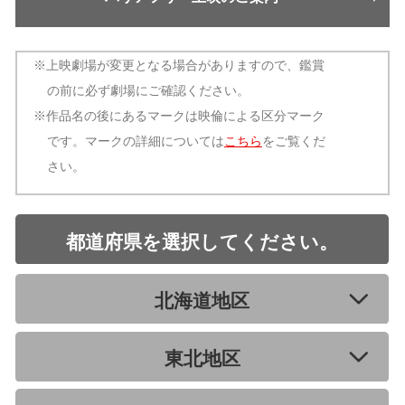
※上映劇場が変更となる場合がありますので、鑑賞
の前に必ず劇場にご確認ください。
※作品名の後にあるマークは映倫による区分マーク
です。マークの詳細については
こちら
をご覧くだ
本作品の音声ガイド・日本語字幕は、『HELLO! MOVIE』方式を採用しています。
さい。
［音声ガイド付き上映］2025年12月5日（金）から対応予定
［字幕ガイド付き上映］2025年12月5日（金）から対応予定
都道府県を選択してください。
●音声ガイドは、専用アプリをインストールしたスマートフォン・iPod touch
等の携帯端末をお持ちの方はどなたでも、全ての上映劇場、上映回にて、音
声ガイド付きで映画をお楽しみいただけます。
北海道地区
●日本語字幕は、字幕表示用のメガネ機器に『HELLO! MOVIE』アプリをダ
ウンロードし、専用マイクをつけてお持ちいただければ、全ての上映劇場、
上映回にて、日本語字幕付きで映画をお楽しみいただけます。
●専用メガネ機器については、一部の劇場で貸出しを実施しております。貸
東北地区
出し劇場は「
映画みにいこ！
」HPよりご確認ください。お貸出しには事前の
ご予約が必要になります。